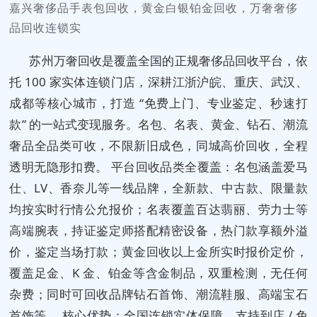
嘉兴奢侈品手表包回收，黄金白银铂金回收，万奢奢侈
品回收连锁实
苏州万奢回收是覆盖全国的正规奢侈品回收平台，依
托 100 家实体连锁门店，深耕江浙沪皖、重庆、武汉、
成都等核心城市，打造 “免费上门、专业鉴定、秒速打
款” 的一站式变现服务。名包、名表、黄金、钻石、潮流
奢品全品类可收，不限新旧成色，同城高价回收，全程
透明无隐形扣费。 平台回收品类全覆盖：名包涵盖爱马
仕、LV、香奈儿等一线品牌，全新款、中古款、限量款
均按实时行情公允报价；名表覆盖百达翡丽、劳力士等
高端腕表，持证鉴定师搭配精密设备，热门款享额外溢
价，鉴定当场打款；黄金回收以上金所实时报价定价，
覆盖足金、K 金、铂金等含金制品，双重检测，无任何
杂费；同时可回收品牌钻石首饰、潮流鞋服、高端宝石
首饰等。 核心优势：全国连锁实体保障，支持到店 / 免